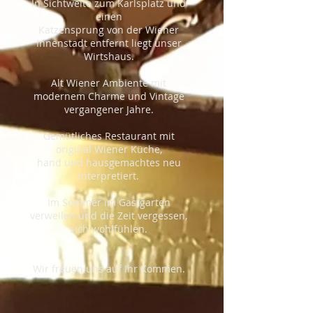
In Sichtweite zum Karlsplatz und
einen
Katzensprung von der Wiener
Innenstadt entfernt liegt unser
Wirtshaus.
Alt Wiener Ambiente mit
modernem Charme und Vintage
vergangener Jahre.
Gemütliches
Restaurant
mit
original Wiener Küche,
hand und hausgemachtes neu
interpretiert.
Im Sommer im Gastgarten
verweilen und die Zeit vergessen,
sich wohlfühlen.
Wir freuen uns auf Ihr Kommen.