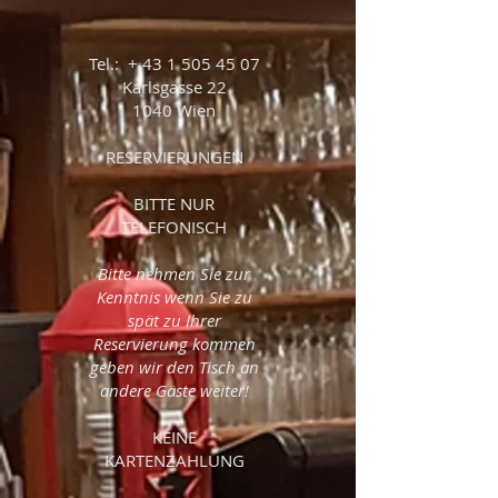
Tel.: +
43 1 505 45 07
Karlsgasse 22
1040 Wien
RESERVIERUNGEN
BITTE NUR
TELEFONISCH
Bitte nehmen Sie zur
Kenntnis wenn Sie zu
spät zu Ihrer
Reservierung kommen
geben wir den Tisch an
andere Gäste weiter!
KEINE
KARTENZAHLUNG